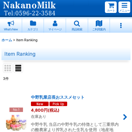
カート
メニュー
What's New
カテゴリ
マイページ
商品検索
ご利用案内
ホーム
>
Item Ranking
Item Ranking
3
件
中野乳業店長おススメセット
4,800
円
(税込)
No.1
在庫あり
中野牛乳 当店の中野牛乳の特徴として三重県内
の酪農家より搾乳された生乳を使用（地産地