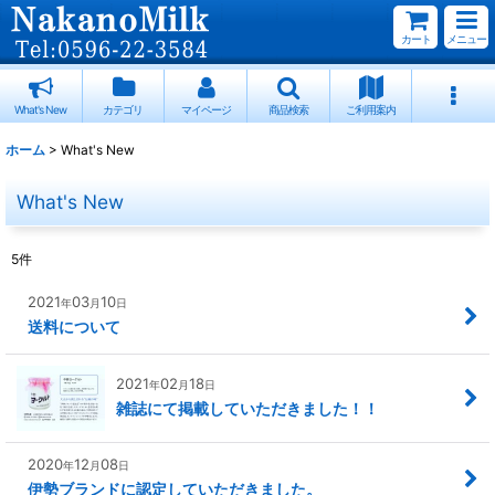
カート
メニュー
What's New
カテゴリ
マイページ
商品検索
ご利用案内
ホーム
>
What's New
What's New
5
件
2021
03
10
年
月
日
送料について
2021
02
18
年
月
日
雑誌にて掲載していただきました！！
2020
12
08
年
月
日
伊勢ブランドに認定していただきました。