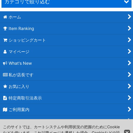
カテゴリで絞り込む
ホーム
中野牛乳セット
Item Ranking
ショッピングカート
マイページ
What's New
私が店長です
お気に入り
特定商取引法表示
ご利用案内
お問い合わせ
このサイトでは、カートシステムや利用状況の把握のためにCookie
などを使います。これ以降ページを遷移した場合、Cookieなどの設