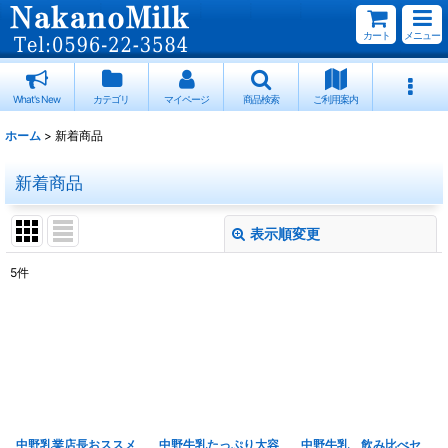
カート
メニュー
What's New
カテゴリ
マイページ
商品検索
ご利用案内
ホーム
>
新着商品
新着商品
表示順変更
閉じる
5
件
表示数
:
並び順
:
絞り込む
中野乳業店長おススメ
中野牛乳たっぷり大容
中野牛乳 飲み比べセ